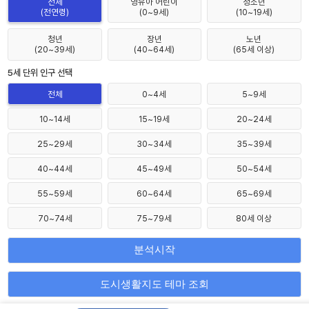
전체
영유아 어린이
청소년
(전연령)
(0~9세)
(10~19세)
청년
장년
노년
(20~39세)
(40~64세)
(65세 이상)
5세 단위 인구 선택
인구 선택
전체
0~4세
5~9세
10~14세
15~19세
20~24세
25~29세
30~34세
35~39세
40~44세
45~49세
50~54세
55~59세
60~64세
65~69세
70~74세
75~79세
80세 이상
Lv 12
분석시작
도시생활지도 테마 조회
서울특별시 중구 세종대로 110 (04524)
Leaflet
//지도 시각화 모달