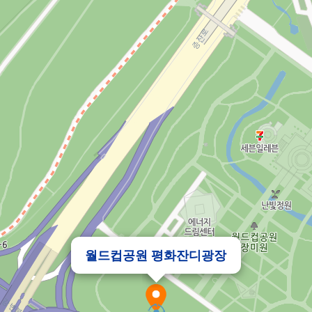
월드컵공원 평화잔디광장