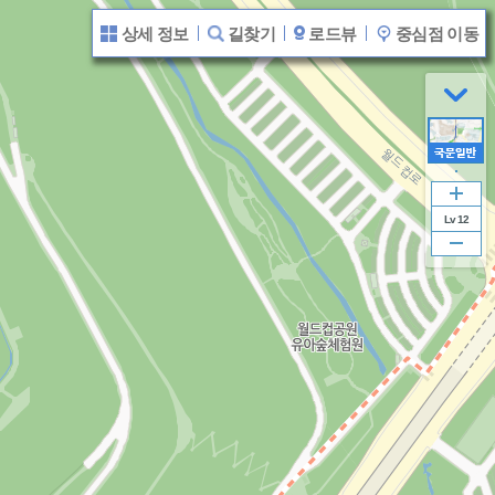
상
지도 범례
상세 정보
길찾기
로드뷰
중심점 이동
세
보
기
닫
기
Lv 12