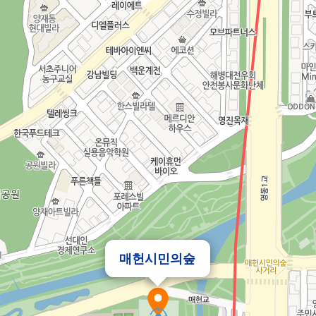
매헌시민의숲