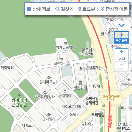
상
지도 범례
상세 정보
길찾기
로드뷰
중심점 이동
세
보
기
닫
기
Lv 12