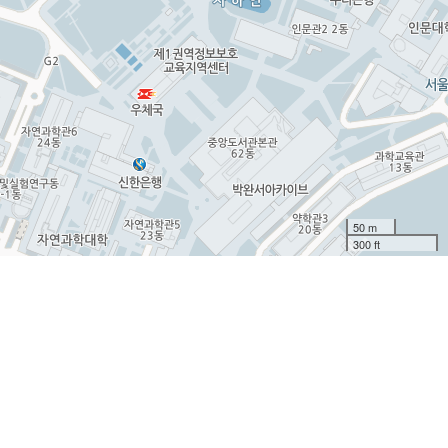
50 m
300 ft