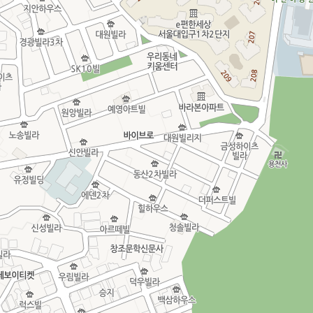
상
지도 범례
세
보
기
닫
기