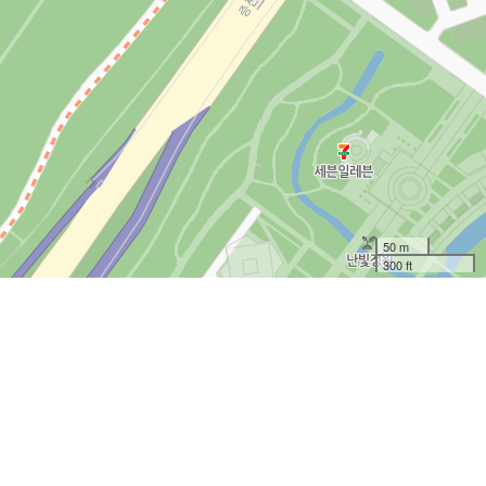
50 m
300 ft