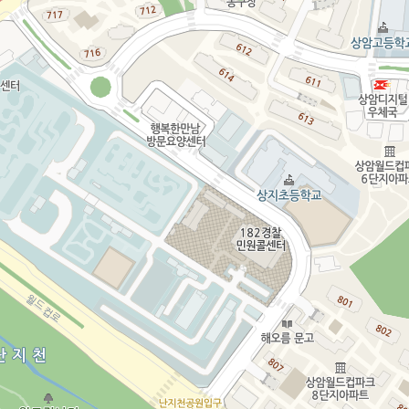
상
지도 범례
세
보
기
닫
기