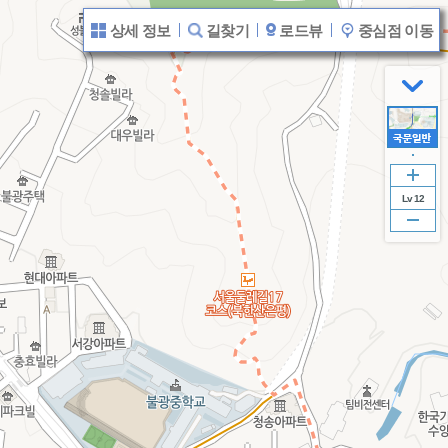
상
지도 범례
상세 정보
길찾기
로드뷰
중심점 이동
세
보
기
닫
기
Lv 12