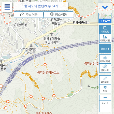
테
현 지도의 콘텐츠 수 :
4개
마
버
이
재
다
주소 이동
장소 이동
튼
전
생
음
버
버
버
튼
튼
튼
Lv 10