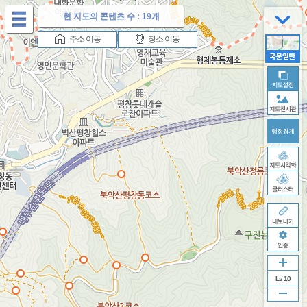
테
현 지도의 콘텐츠 수 :
19개
마
버
이
재
다
주소 이동
장소 이동
튼
전
생
음
버
버
버
튼
튼
튼
Lv 10