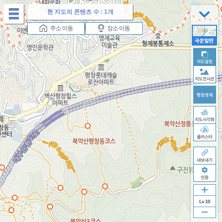
테
현 지도의 콘텐츠 수 :
1개
마
버
주소 이동
장소 이동
튼
Lv 10