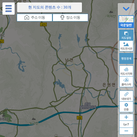
테
현 지도의 콘텐츠 수 :
30개
마
버
주소 이동
장소 이동
튼
Lv 7