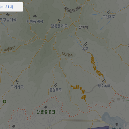
수 :
31개