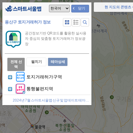
지
현 지도의 콘텐츠 
스
닫기
도
주소 이동
장소 이동
내
마
갤
선
리
검
용산구 토지거래허가 정보
언
러
택
스
색
트
어
리
됨
트
아
선
공간정보기반 QR코드를 활용한 실사용
형
형
이
서
택
자 중심의 맞춤형 토지거래허가 정보광
아
아
콘
장
울
이
이
콘
콘
맵
전체 선
펼치기
테마상세
로
택
고
토지거래허가구역
선
통행불편지역
택
됨
2024년 7월 스마트서울맵 신규 및 업데이트 테마(2024-08-02)