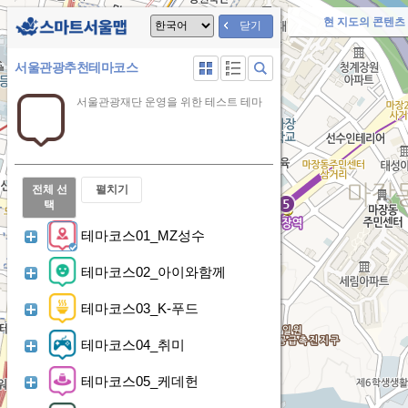
지
현 지도의 콘텐츠 
스
닫기
도
주소 이동
장소 이동
내
마
갤
선
리
검
서울관광추천테마코스
언
러
택
스
색
트
어
리
됨
트
아
선
서울관광재단 운영을 위한 테스트 테마
형
형
이
서
택
아
아
콘
울
이
이
콘
콘
맵
전체 선
펼치기
로
택
선
고
테마코스01_MZ성수
택
됨
테마코스02_아이와함께
테마코스03_K-푸드
테마코스04_취미
테마코스05_케데헌