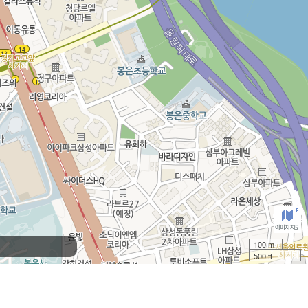
100 m
500 ft