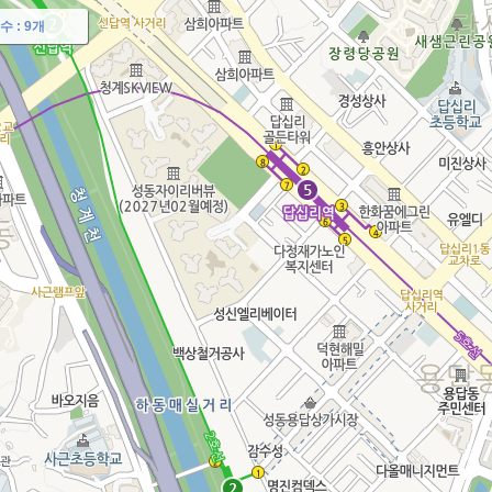
수 :
9개