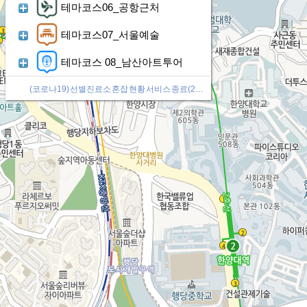
테마코스06_공항근처
테마코스07_서울예술
테마코스 08_남산아트투어
이
재
다
스마트서울맵 다국어 배경지도(항공영상) 서비스 중지(2025-02-26)
전
생
음
버
버
버
튼
튼
튼