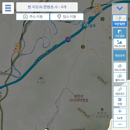
테
현 지도의 콘텐츠 수 :
4개
마
버
이
재
다
주소 이동
장소 이동
튼
전
생
음
버
버
버
튼
튼
튼
Lv 8