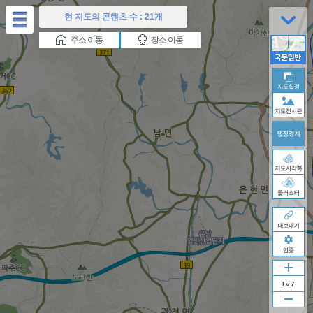
테
현 지도의 콘텐츠 수 :
21개
마
버
이
재
다
주소 이동
장소 이동
튼
전
생
음
버
버
버
튼
튼
튼
Lv 7